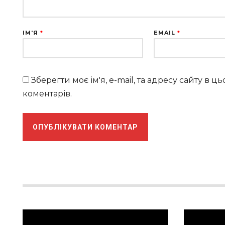
ІМ'Я
*
EMAIL
*
Зберегти моє ім'я, e-mail, та адресу сайту в 
коментарів.
Відеопрогравач
Відеопрог