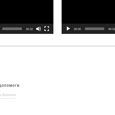
00:32
00:00
00:4
 ДОПОМОГИ
y
Acosmin