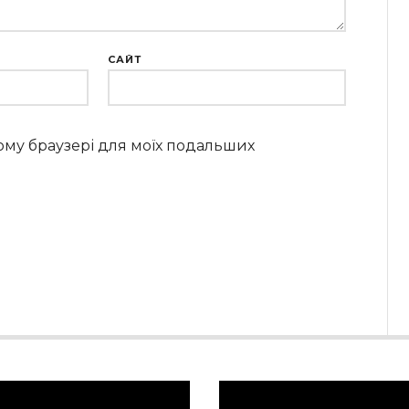
САЙТ
цьому браузері для моїх подальших
равач
Відеопрогравач