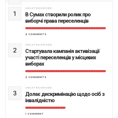
UNCATEGORIZED
1
В Сумах створили ролик про
виборчі права переселенців
2 COMMENTS
UNCATEGORIZED
2
Стартувала кампанія активізації
участі переселенців у місцевих
виборах
2 COMMENTS
UNCATEGORIZED
3
Долає дискримінацію щодо осіб з
інвалідністю
1 COMMENT