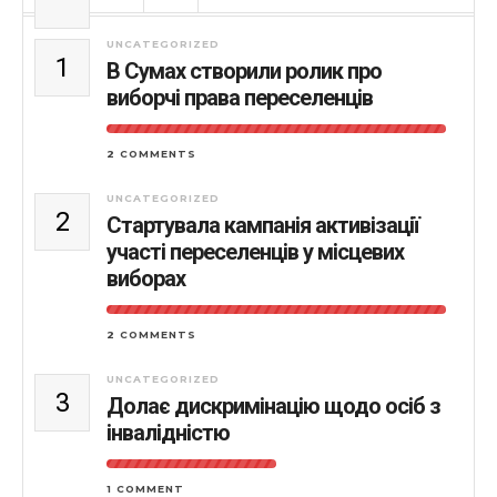
UNCATEGORIZED
1
В Сумах створили ролик про
виборчі права переселенців
2 COMMENTS
UNCATEGORIZED
2
Стартувала кампанія активізації
участі переселенців у місцевих
виборах
2 COMMENTS
UNCATEGORIZED
3
Долає дискримінацію щодо осіб з
інвалідністю
1 COMMENT