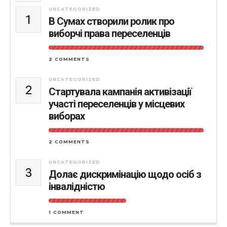
UNCATEGORIZED
1
В Сумах створили ролик про
виборчі права переселенців
2 COMMENTS
UNCATEGORIZED
2
Стартувала кампанія активізації
участі переселенців у місцевих
виборах
2 COMMENTS
UNCATEGORIZED
3
Долає дискримінацію щодо осіб з
інвалідністю
1 COMMENT