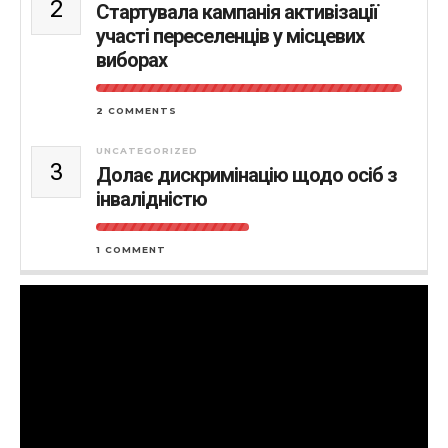
2
Стартувала кампанія активізації
участі переселенців у місцевих
виборах
2 COMMENTS
UNCATEGORIZED
3
Долає дискримінацію щодо осіб з
інвалідністю
1 COMMENT
Відеопрогравач