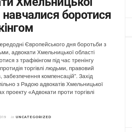
ти Хмельницької
і навчалися боротися
кінгом
передодні Європейського дня боротьби з
ьми, адвокати Хмельницької області
тися з трафікінгом під час тренінгу
протидія торгівлі людьми, правовий
, забезпечення компенсацій”. Захід
пільно з Радою адвокатів Хмельницької
ах проекту «Адвокати проти торгівлі
019
UNCATEGORIZED
in