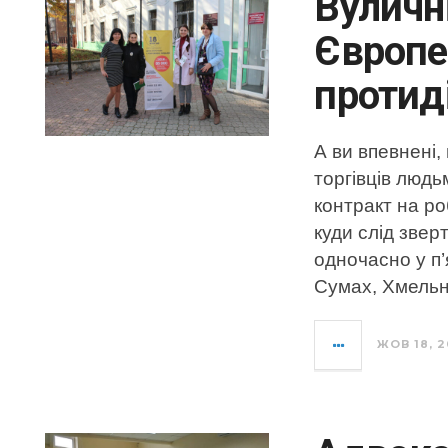
Вуличні
Європе
протид
А ви впевнені,
торгівців людь
контракт на ро
куди слід звер
одночасно у п’
Сумах, Хмельн
ЖОВ 18, 2