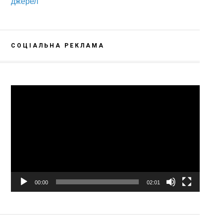
джерел
СОЦІАЛЬНА РЕКЛАМА
Відеопрогравач
00:00
02:01