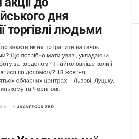
 акції до
йського дня
ії торгівлі людьми
 що знаєте як не потрапити на гачок
ми? Що потрібно мати увазі, укладаючи
боту за кордоном? І найголовніше коли і
татися по допомогу? 18 жовтня,
ятьох обласних центрах – Львові, Луцьку,
ицькому та Чернігові,
019
UNCATEGORIZED
in