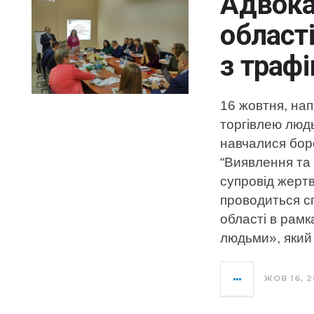
Адвока
област
з трафі
16 жовтня, на
торгівлею люд
навчалися боро
“Виявлення та 
супровід жертв
проводиться с
області в рамк
людьми», який
ЖОВ 16, 2