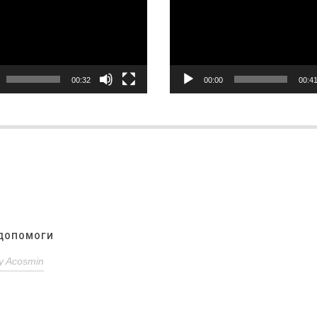
00:32
00:00
00:4
 ДОПОМОГИ
y
Acosmin