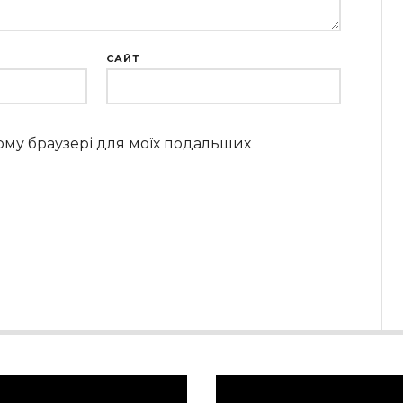
САЙТ
цьому браузері для моїх подальших
равач
Відеопрогравач