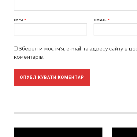
ІМ'Я
*
EMAIL
*
Зберегти моє ім'я, e-mail, та адресу сайту в 
коментарів.
Відеопрогравач
Відеопрог