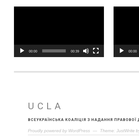
Відеопрогравач
Відеопрог
00:00
00:39
00:00
UCLA
ВСЕУКРАЇНСЬКА КОАЛІЦІЯ З НАДАННЯ ПРАВОВОЇ
Proudly powered by WordPress
—
Theme: JustWrite b