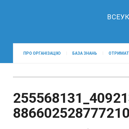
ВСЕУК
ПРО ОРГАНІЗАЦІЮ
БАЗА ЗНАНЬ
ОТРИМАТ
255568131_40921
886602528777210