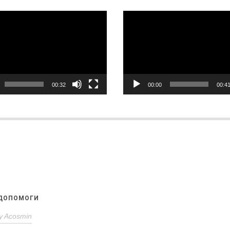
равач
Відеопрогравач
00:32
00:00
00:4
 ДОПОМОГИ
y
Acosmin