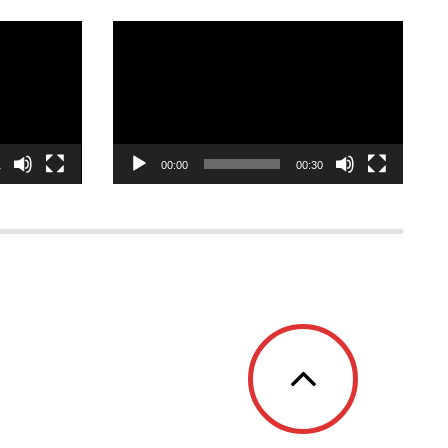
Відеопрогравач
1
00:00
00:30