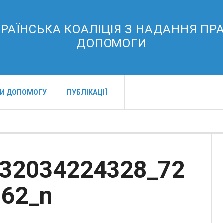
РАЇНСЬКА КОАЛІЦІЯ З НАДАННЯ ПР
ДОПОМОГИ
И ДОПОМОГУ
ПУБЛІКАЦІЇ
32034224328_72
62_n