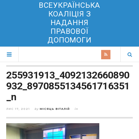
ВСЕУКРАЇНСЬКА
КОАЛІЦІЯ З
НАДАННЯ
ПРАВОВОЇ
ДОПОМОГИ
255931913_4092132660890
932_8970855134561716351
_n
ЛИС 17, 2021
by
МІСЯЦЬ ВІТАЛІЙ
in