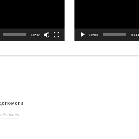
00:32
00:00
00:4
 ДОПОМОГИ
y
Acosmin