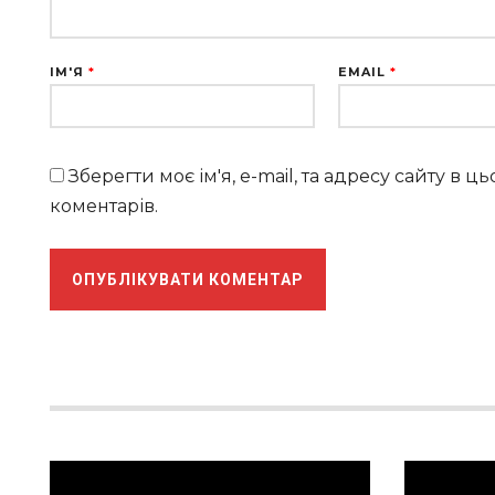
ІМ'Я
*
EMAIL
*
Зберегти моє ім'я, e-mail, та адресу сайту в 
коментарів.
Відеопрогравач
Відеопрог