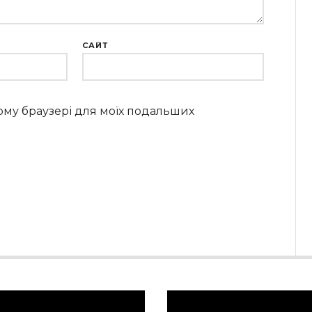
САЙТ
цьому браузері для моїх подальших
равач
Відеопрогравач