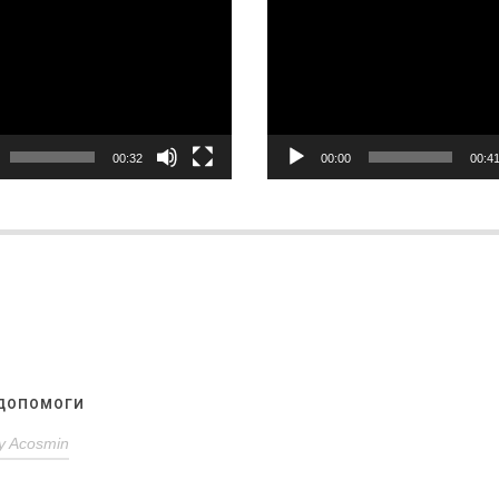
равач
Відеопрогравач
00:32
00:00
00:4
 ДОПОМОГИ
y
Acosmin