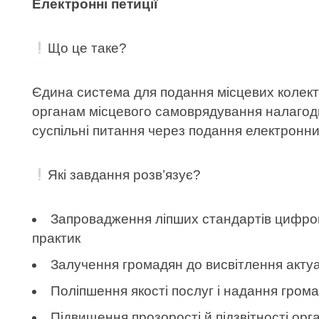
Електронні петиції
Що це таке?
Єдина система для подання місцевих колект
органам місцевого самоврядування налагод
суспільні питання через подання електронни
Які завдання розв’язує?
Запровадження ліпших стандартів цифров
практик
Залучення громадян до висвітлення актуа
Поліпшення якості послуг і надання гром
Підвищення прозорості й підзвітності орг