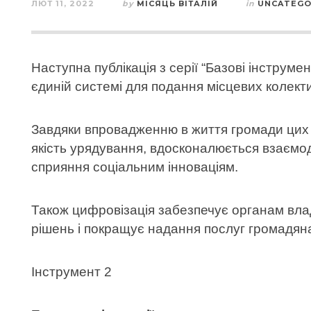
ЛЮТ 11, 2022
by
МІСЯЦЬ ВІТАЛІЙ
in
UNCATEGO
Наступна публікація з серії “Базові інструм
єдиній системі для подання місцевих колект
Завдяки впровадженню в життя громади цих 
якість урядування, вдосконалюється взаємод
сприяння соціальним інноваціям.
Також цифровізація забезпечує органам влад
рішень і покращує надання послуг громадян
Інструмент 2