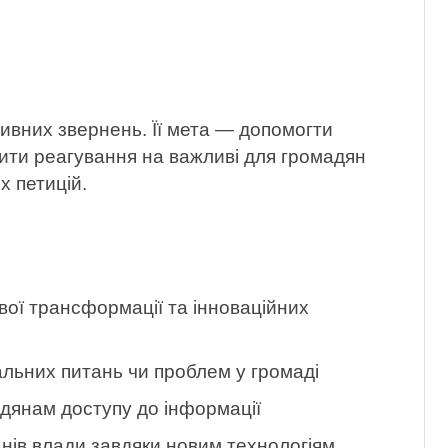
ивних звернень. Її мета — допомогти
ити реагування на важливі для громадян
х петицій.
ої трансформації та інноваційних
льних питань чи проблем у громаді
адянам доступу до інформації
анів влади завдяки новим технологіям,