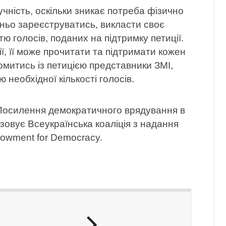
чність, оскільки зникає потреба фізично
тньо зареєструватись, викласти своє
тю голосів, поданих на підтримку петиції.
, її може прочитати та підтримати кожен
митись із петицією представники ЗМІ,
необхідної кількості голосів.
«Посилення демократичного врядування в
ізовує Всеукраїнська коаліція з надання
dowment for Democracy.