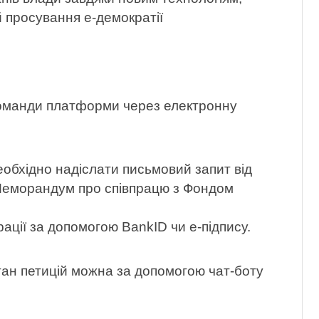
й просування е-демократії
 команди платформи через електронну
обхідно надіслати письмовий запит від
Меморандум про співпрацю з Фондом
ції за допомогою BankID чи е-підпису.
стан петицій можна за допомогою чат-боту