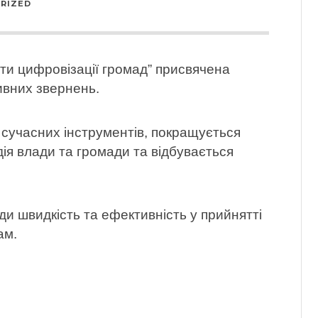
RIZED
енти цифровізації громад” присвячена
ивних звернень.
сучасних інструментів, покращується
ія влади та громади та відбувається
и швидкість та ефективність у прийнятті
ам.