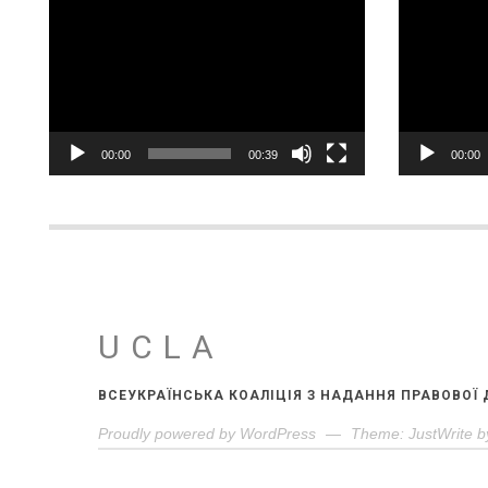
Відеопрогравач
Відеопрог
00:00
00:39
00:00
UCLA
ВСЕУКРАЇНСЬКА КОАЛІЦІЯ З НАДАННЯ ПРАВОВОЇ
Proudly powered by WordPress
—
Theme: JustWrite b