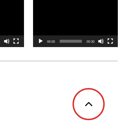
Відеопрогравач
1
00:00
00:30