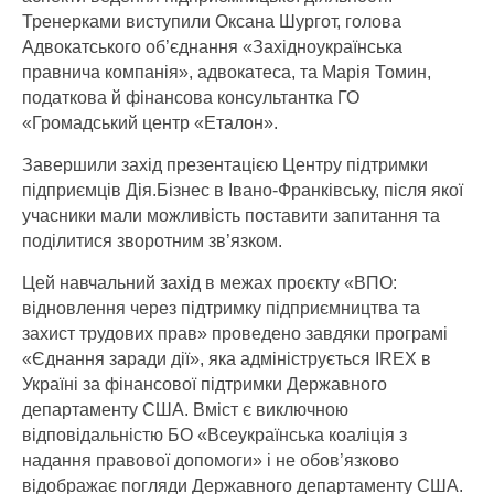
Тренерками виступили Оксана Шургот, голова
Адвокатського об’єднання «Західноукраїнська
правнича компанія», адвокатеса, та Марія Томин,
податкова й фінансова консультантка ГО
«Громадський центр «Еталон».
Завершили захід презентацією Центру підтримки
підприємців Дія.Бізнес в Івано-Франківську, після якої
учасники мали можливість поставити запитання та
поділитися зворотним зв’язком.
Цей навчальний захід в межах проєкту «ВПО:
відновлення через підтримку підприємництва та
захист трудових прав» проведено завдяки програмі
«Єднання заради дії», яка адмініструється IREX в
Україні за фінансової підтримки Державного
департаменту США. Вміст є виключною
відповідальністю БО «Всеукраїнська коаліція з
надання правової допомоги» і не обов’язково
відображає погляди Державного департаменту США.