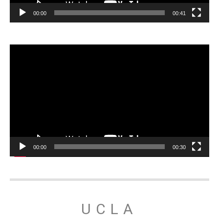
00:00
00:41
Відеопрогравач
00:00
00:30
UCLA