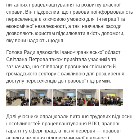
питаннях працевлаштування та розвитку власної
справи. Він підкреслив, що правова поінформованість
переселенців є ключовою умовою для інтеграції та
економічної незалежності, а такі навчальні заходи
дозволяють юристам підсилювати якість допомоги,
яку вони надають щодня.
Голова Ради адвокатів Івано-Франківської області
Світлана Петрова також привітала учасників та
зазначила, що співпраця правничої спільноти й
громадського сектору є важливою для розширення
доступу переселенців до правової підтримки.
Далі учасники опрацювали питання трудових відносин
і особливостей працевлаштування ВПО, правові
гарантії у сфері праці, а після перерви — правові
аспекти ведення підприємницької діяльності.