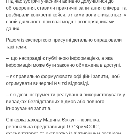
Під час зустрічі учасники активно долучалися до
обговорення, ставили практичні запитання спікерці та
розбирали конкретні кейси, з якими вони стикаються у
своїй діяльності при взаємодії з розпорядниками
даних.
Разом із експерткою присутні детально опрацювали
такі теми:
–
що насправді є публічною інформацією, а яка
інформація може бути законно обмежена в доступі.
– як правильно формулювати офіційні запити, щоб
отримувати вичерпні й чіткі відповіді.
– які дієві інструменти реагування використовувати у
випадках безпідставних відмов або повного
ігнорування запитів.
Спікерка заходу Марина Єжкун – юристка,
регіональна представниця ГО “КримСОС”,
фасилітаторка та експертка із п’ятирічним досвідом