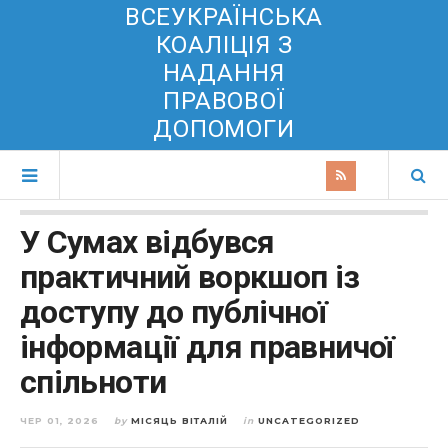
ВСЕУКРАЇНСЬКА
КОАЛІЦІЯ З
НАДАННЯ
ПРАВОВОЇ
ДОПОМОГИ
У Сумах відбувся
практичний воркшоп із
доступу до публічної
інформації для правничої
спільноти
ЧЕР 01, 2026
by
МІСЯЦЬ ВІТАЛІЙ
in
UNCATEGORIZED