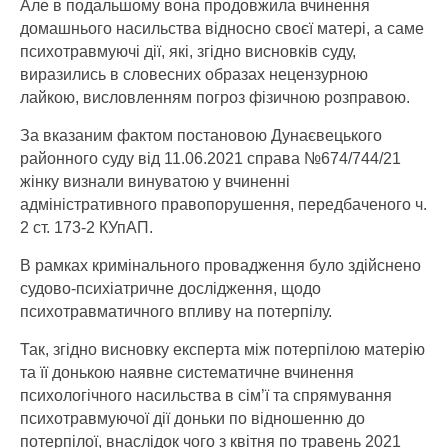
Але в подальшому вона продовжила вчинення
домашнього насильства відносно своєї матері, а саме
психотравмуючі дії, які, згідно висновків суду,
виразились в словесних образах нецензурною
лайкою, висловленням погроз фізичною розправою.
За вказаним фактом постановою Дунаєвецького
районного суду від 11.06.2021 справа №674/744/21
жінку визнали винуватою у вчиненні
адміністративного правопорушення, передбаченого ч.
2 ст. 173-2 КУпАП.
В рамках кримінального провадження було здійснено
судово-психіатричне дослідження, щодо
психотравматичного впливу на потерпілу.
Так, згідно висновку експерта між потерпілою матерію
та її донькою наявне систематичне вчинення
психологічного насильства в сім’ї та спрямування
психотравмуючої дії доньки по відношенню до
потерпілої, внаслідок чого з квітня по травень 2021