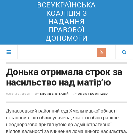
ВСЕУКРАЇНСЬКА
КОАЛІЦІЯ З
НАДАННЯ
ПРАВОВОЇ
ДОПОМОГИ
Донька отримала строк за
насильство над матір’ю
ЖОВ 30, 2021
by
МІСЯЦЬ ВІТАЛІЙ
in
UNCATEGORIZED
Дунаєвецький районний суд Хмельницької області
встановив, що обвинувачена, яка є особою раніше
неодноразово притягнутою до адміністративної
відповідальності за вчинення домашнього насильства,