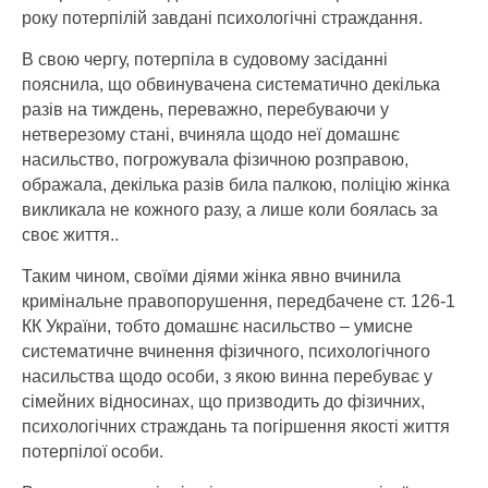
року потерпілій завдані психологічні страждання.
В свою чергу, потерпіла в судовому засіданні
пояснила, що обвинувачена систематично декілька
разів на тиждень, переважно, перебуваючи у
нетверезому стані, вчиняла щодо неї домашнє
насильство, погрожувала фізичною розправою,
ображала, декілька разів била палкою, поліцію жінка
викликала не кожного разу, а лише коли боялась за
своє життя..
Таким чином, своїми діями жінка явно вчинила
кримінальне правопорушення, передбачене ст. 126-1
КК України, тобто домашнє насильство – умисне
систематичне вчинення фізичного, психологічного
насильства щодо особи, з якою винна перебуває у
сімейних відносинах, що призводить до фізичних,
психологічних страждань та погіршення якості життя
потерпілої особи.