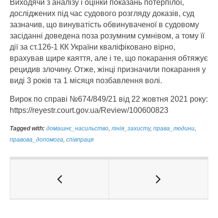
Виходячи з аналізу і оцінки показань потерпілої,
досліджених під час судового розгляду доказів, суд
зазначив, що винуватість обвинуваченої в судовому
засіданні доведена поза розумним сумнівом, а тому її
дії за ст.126-1 КК України кваліфіковано вірно,
врахував щире каяття, але і те, що покарання обтяжує
рецидив злочину. Отже, жінці призначили покарання у
виді 3 років та 1 місяця позбавлення волі.
Вирок по справі №674/849/21 від 22 жовтня 2021 року:
https://reyestr.court.gov.ua/Review/100600823
Tagged with:
домашнє_насильство
,
лінія_захисту
,
права_людини
,
правова_допомога
,
співпраця