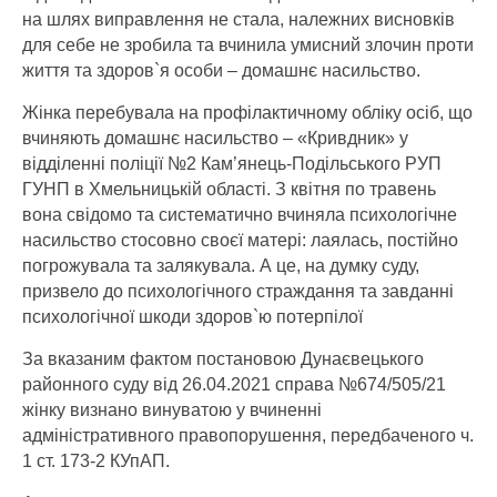
на шлях виправлення не стала, належних висновків
для себе не зробила та вчинила умисний злочин проти
життя та здоров`я особи – домашнє насильство.
Жінка перебувала на профілактичному обліку осіб, що
вчиняють домашнє насильство – «Кривдник» у
відділенні поліції №2 Кам’янець-Подільського РУП
ГУНП в Хмельницькій області. З квітня по травень
вона свідомо та систематично вчиняла психологічне
насильство стосовно своєї матері: лаялась, постійно
погрожувала та залякувала. А це, на думку суду,
призвело до психологічного страждання та завданні
психологічної шкоди здоров`ю потерпілої
За вказаним фактом постановою Дунаєвецького
районного суду від 26.04.2021 справа №674/505/21
жінку визнано винуватою у вчиненні
адміністративного правопорушення, передбаченого ч.
1 ст. 173-2 КУпАП.