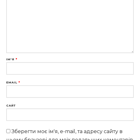
ІМ'Я
*
EMAIL
*
САЙТ
Зберегти моє ім'я, e-mail, та адресу сайту в
цьому браузері для моїх подальших коментарів.