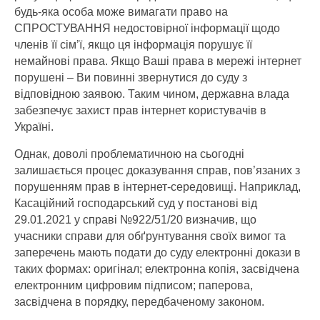
будь-яка особа може вимагати право на
СПРОСТУВАННЯ недостовірної інформації щодо
членів її сім’ї, якщо ця інформація порушує її
немайнові права. Якщо Ваші права в мережі інтернет
порушені – Ви повинні звернутися до суду з
відповідною заявою. Таким чином, державна влада
забезпечує захист прав інтернет користувачів в
Україні.
Однак, доволі проблематичною на сьогодні
залишається процес доказування справ, пов’язаних з
порушенням прав в інтернет-середовищі. Наприклад,
Касаційний господарський суд у постанові від
29.01.2021 у справі №922/51/20 визначив, що
учасники справи для обґрунтування своїх вимог та
заперечень мають подати до суду електронні докази в
таких формах: оригінал; електронна копія, засвідчена
електронним цифровим підписом; паперова,
засвідчена в порядку, передбаченому законом.