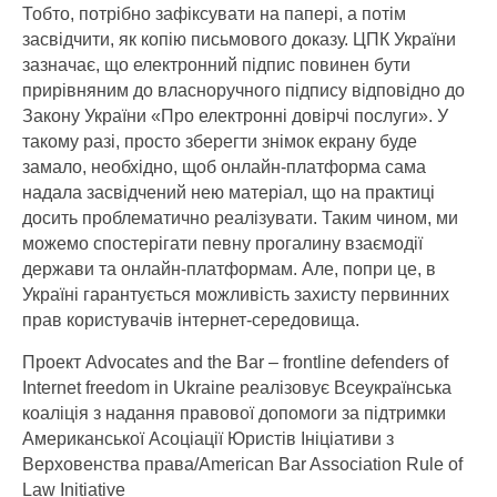
Тобто, потрібно зафіксувати на папері, а потім
засвідчити, як копію письмового доказу. ЦПК України
зазначає, що електронний підпис повинен бути
прирівняним до власноручного підпису відповідно до
Закону України «Про електронні довірчі послуги». У
такому разі, просто зберегти знімок екрану буде
замало, необхідно, щоб онлайн-платформа сама
надала засвідчений нею матеріал, що на практиці
досить проблематично реалізувати. Таким чином, ми
можемо спостерігати певну прогалину взаємодії
держави та онлайн-платформам. Але, попри це, в
Україні гарантується можливість захисту первинних
прав користувачів інтернет-середовища.
Проект Advocates and the Bar – frontline defenders of
Internet freedom in Ukraine реалізовує Всеукраїнська
коаліція з надання правової допомоги за підтримки
Американської Асоціації Юристів Ініціативи з
Верховенства права/American Bar Association Rule of
Law Initiative