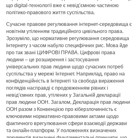
що digital-технології вже є невід’ємною частиною
політико-правового життя суспільства.
Сучасне правове регулювання інтернет-середовища є
новітнім утіленням традиційного цивільного права.
Зрозуміло, що нормативне регулювання середовища
Інтернету з часом набуло специфічних рис. Мова йде
про так звані ЦИФРОВІ ПРАВА. Цифрові права
людини – це розширення і застосування
універсальних прав людини щодо сучасних потреб
суспільства у мережі Інтернет. Наприклад, право на
конфіденційність в Інтернеті та свобода вираження
поглядів насправді є продовженням рівних і
невід’ємних прав, утілених у Загальній декларації
прав людини ООН. Загалом, Декларація прав людини
ООН разом з Конвенцією про кіберзлочинність є
ключовими нормативно-правовими актами щодо
фактичного врегулювання сфери взаємодії держави
та онлайн-платформ. У положеннях визначених
документів визначені фундаментальні принципи, що