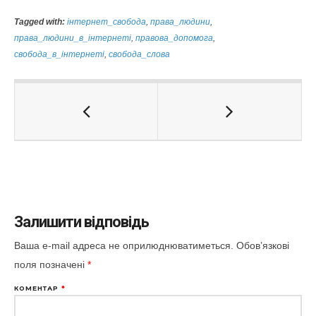
Tagged with:
інтернет_свобода
,
права_людини
,
права_людини_в_інтернеті
,
правова_допомога
,
свобода_в_інтернеті
,
свобода_слова
Залишити відповідь
Ваша e-mail адреса не оприлюднюватиметься.
Обов’язкові
поля позначені
*
КОМЕНТАР
*