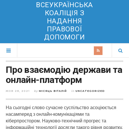
ВСЕУКРАЇНСЬКА
КОАЛІЦІЯ З
НАДАННЯ
ПРАВОВОЇ
ДОПОМОГИ
Про взаємодію держави та
онлайн-платформ
ЖОВ 28, 2021
by
МІСЯЦЬ ВІТАЛІЙ
in
UNCATEGORIZED
На сьогодні слово сучасне суспільство асоціюється
насамперед з онлайн-комунікаціями та
кіберпростором. Науково-технічний прогрес та
інформаційні технології досягли такого рівня розвитку,