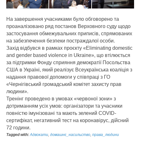
На завершення учасниками було обговорено та
проаналізовано ряд постанов Верховного суду щодо
застосування обмежувальних приписів, спрямованих
на забезпечення безпеки постраждалої особи.
Захід відбувся в рамках проєкту «Eliminating domestic
and gender based violence in Ukraine», що втілюється
за підтримки Фонду сприяння демократії Посольства
США в Україні, який реалізує Всеукраїнська коаліція з
надання правової допомоги у співпраці з ГО
«Чернігівський громадський комітет захисту прав
людини».
Тренінг проведено в умовах «червоної зони» з
дотриманням усіх умов: організатори та учасники
повністю імунізовані та мають зелений COVID-
сертифікат, негативний тест на коронавірус, дійсний
72 години.
Tagged with:
Адвокати
,
домашнє_насильство
,
права_людини