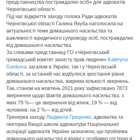
представництва постраждалих осіб» для адвокатів
Чернігівської області.
Під час відкриття заходу голова Ради адвокатів
Чернігівської області Галина Якуба наголосила на
актуальності теми домашнього насильства та
важливості юридичного супроводу осіб, постраждалих
від домашнього насильства.
За словами представниці ГО «Чернігівський
громадський комітет захисту прав людини»
Kateryna
Dankova
, загалом в Україні, так і у Чернігівській
області, за останній час відбулося зростання рівня
домашнього насильства, зокрема кількості звернень.
Так, станом на жовтень 2021 року зафіксовано 7873
звернення щодо фактів домашнього насильства, з
яких 79 %— це звернення від жінок, 19 % — від
чоловіків, на 2 %— від дітей.
Тренерка заходу
Людмила Гриценко
, адвокатка та
лекторка Вищої школи адвокатури Національної
асоціації адвокатів України зазначила, що проблема
домашнього насильства в країні є особливо гострою в