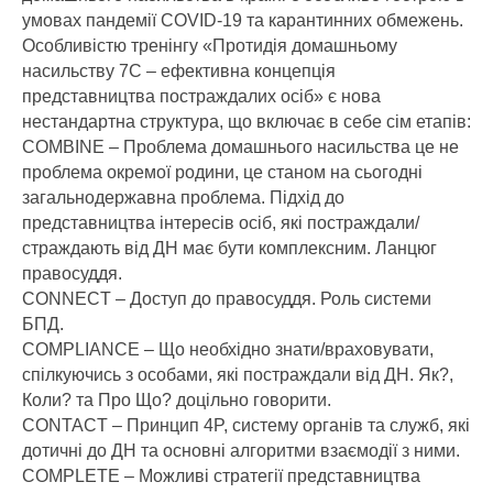
умовах пандемії COVID-19 та карантинних обмежень.
Особливістю тренінгу «Протидія домашньому
насильству 7С – ефективна концепція
представництва постраждалих осіб» є нова
нестандартна структура, що включає в себе сім етапів:
COMBINE – Проблема домашнього насильства це не
проблема окремої родини, це станом на сьогодні
загальнодержавна проблема. Підхід до
представництва інтересів осіб, які постраждали/
страждають від ДН має бути комплексним. Ланцюг
правосуддя.
CONNECT – Доступ до правосуддя. Роль системи
БПД.
COMPLIANCE – Що необхідно знати/враховувати,
спілкуючись з особами, які постраждали від ДН. Як?,
Коли? та Про Що? доцільно говорити.
CONTACT – Принцип 4P, систему органів та служб, які
дотичні до ДН та основні алгоритми взаємодії з ними.
COMPLETE – Можливі стратегії представництва