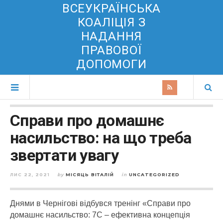
ВСЕУКРАЇНСЬКА
КОАЛІЦІЯ З
НАДАННЯ
ПРАВОВОЇ
ДОПОМОГИ
Cправи про домашнє
насильство: на що треба
звертати увагу
ЛИС 22, 2021
by
МІСЯЦЬ ВІТАЛІЙ
in
UNCATEGORIZED
Днями в Чернігові відбувся тренінг «Справи про
домашнє насильство: 7С – ефективна концепція