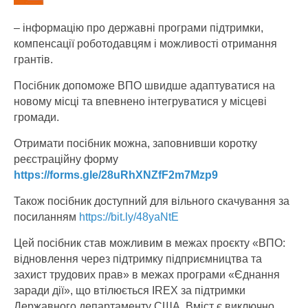
– інформацію про державні програми підтримки,
компенсації роботодавцям і можливості отримання
грантів.
Посібник допоможе ВПО швидше адаптуватися на
новому місці та впевнено інтегруватися у місцеві
громади.
Отримати посібник можна, заповнивши коротку
реєстраційну форму
https://forms.gle/28uRhXNZfF2m7Mzp9
Також посібник доступний для вільного скачування за
посиланням
https://bit.ly/48yaNtE
Цей посібник став можливим в межах проєкту «ВПО:
відновлення через підтримку підприємництва та
захист трудових прав» в межах програми «Єднання
заради дії», що втілюється IREX за підтримки
Державного департаменту США. Вміст є виключно