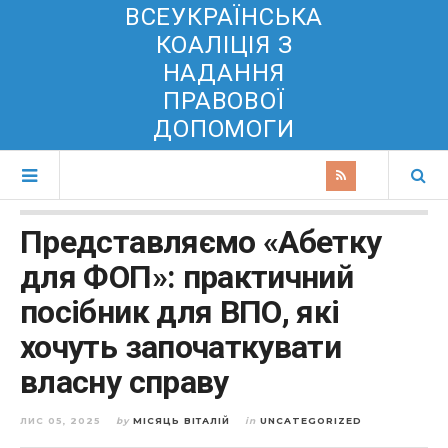
ВСЕУКРАЇНСЬКА
КОАЛІЦІЯ З
НАДАННЯ
ПРАВОВОЇ
ДОПОМОГИ
Представляємо «Абетку
для ФОП»: практичний
посібник для ВПО, які
хочуть започаткувати
власну справу
ЛИС 05, 2025
by
МІСЯЦЬ ВІТАЛІЙ
in
UNCATEGORIZED