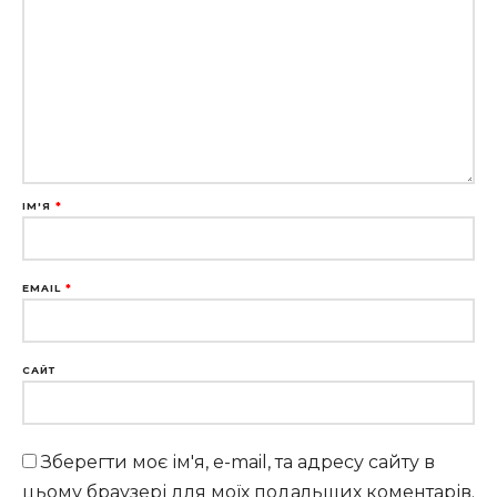
ІМ'Я
*
EMAIL
*
САЙТ
Зберегти моє ім'я, e-mail, та адресу сайту в
цьому браузері для моїх подальших коментарів.