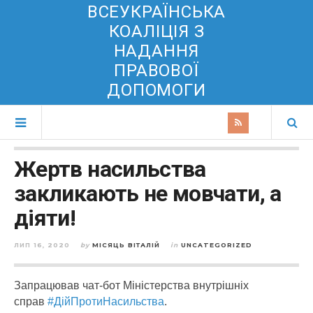
ВСЕУКРАЇНСЬКА
КОАЛІЦІЯ З
НАДАННЯ
ПРАВОВОЇ
ДОПОМОГИ
Жертв насильства
закликають не мовчати, а
діяти!
ЛИП 16, 2020
by
МІСЯЦЬ ВІТАЛІЙ
in
UNCATEGORIZED
Запрацював чат-бот Міністерства внутрішніх
справ
#
ДійПротиНасильства
.