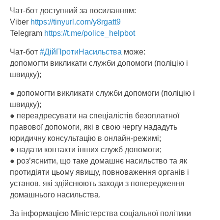
Чат-бот доступний за посиланням:
Viber
https://tinyurl.com/y8rgatt9
Telegram
https://t.me/police_helpbot
Чат-бот
#
ДійПротиНасильства
може:
допомогти викликати служби допомоги (поліцію і
швидку);
● допомогти викликати служби допомоги (поліцію і
швидку);
● переадресувати на спеціалістів безоплатної
правової допомоги, які в свою чергу нададуть
юридичну консультацію в онлайн-режимі;
● надати контакти інших служб допомоги;
● роз’яснити, що таке домашнє насильство та як
протидіяти цьому явищу, повноваження органів і
установ, які здійснюють заходи з попередження
домашнього насильства.
За інформацією Міністерства соціальної політики