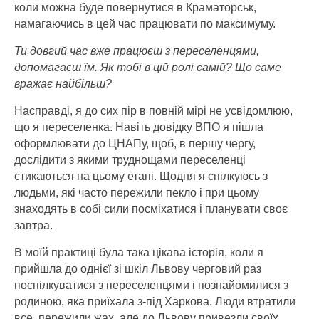
коли можна буде повернутися в Краматорськ,
намагаючись в цей час працювати по максимуму.
Ти довгий час вже працюєш з переселенцями,
допомагаєш їм. Як тобі в цій ролі самій? Що саме
вражає найбільш?
Насправді, я до сих пір в повній мірі не усвідомлюю,
що я переселенка. Навіть довідку ВПО я пішла
оформлювати до ЦНАПу, щоб, в першу чергу,
дослідити з якими труднощами переселенці
стикаються на цьому етапі. Щодня я спілкуюсь з
людьми, які часто пережили пекло і при цьому
знаходять в собі сили посміхатися і планувати своє
завтра.
В моїй практиці була така цікава історія, коли я
прийшла до однієї зі шкіл Львову черговий раз
поспілкуватися з переселенцями і познайомилися з
родиною, яка приїхала з-під Харкова. Люди втратили
все, пережили жах, але до Львову привезли своїх