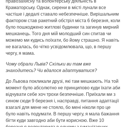
правозахисну та волонтерську діяльність в
Краматорську. Однак, сирени в місті лунали все
частіше і дедалі ставало небезпечніше. Вирішальним
фактором став ракетний обстріл міста 6 березня, коли
було пошкоджено житлові будинки та загинув мирний
мешканець. Того дня мій молодший син спитав чи
можемо ми кудись поїхати, бо йому страшно. Я навіть
не вагалась, бо чітко усвідомлювала, що, в першу
чергу, я мама.
Чому обрали Львів? Скільки ви там вже
знаходитесь? Чи вдалося адаптуватися?
До Львова покликали друзі, які там мешкають. На той
момент було абсолютно не принципово куди їхати аби
відчувати себе хоч трохи безпечніше. Приїхали ми з
сином сюди 9 березня і, насправді, питання адаптації
взагалі для мене не стояло, бо мені ніколи про це
було навіть подумати. В першу чергу, я мала бажання
бігти куди завгодно аби бути корисною. Вже 10
березня я волонтерила в одному з гуманітарних