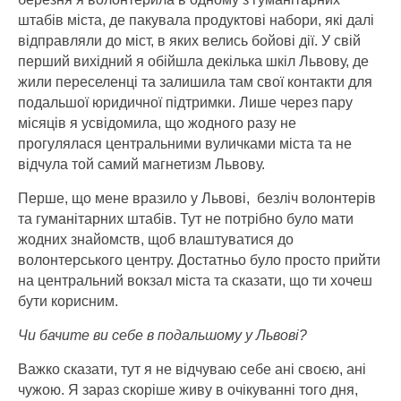
штабів міста, де пакувала продуктові набори, які далі
відправляли до міст, в яких велись бойові дії. У свій
перший вихідний я обійшла декілька шкіл Львову, де
жили переселенці та залишила там свої контакти для
подальшої юридичної підтримки. Лише через пару
місяців я усвідомила, що жодного разу не
прогулялася центральними вуличками міста та не
відчула той самий магнетизм Львову.
Перше, що мене вразило у Львові, безліч волонтерів
та гуманітарних штабів. Тут не потрібно було мати
жодних знайомств, щоб влаштуватися до
волонтерського центру. Достатньо було просто прийти
на центральний вокзал міста та сказати, що ти хочеш
бути корисним.
Чи бачите ви себе в подальшому у Львові?
Важко сказати, тут я не відчуваю себе ані своєю, ані
чужою. Я зараз скоріше живу в очікуванні того дня,