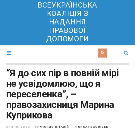
ВСЕУКРАЇНСЬКА
КОАЛІЦІЯ З
НАДАННЯ
ПРАВОВОЇ
ДОПОМОГИ
“Я до сих пір в повній мірі
не усвідомлюю, що я
переселенка”, –
правозахисниця Марина
Куприкова
ЛИП 18, 2022
by
МІСЯЦЬ ВІТАЛІЙ
in
UNCATEGORIZED