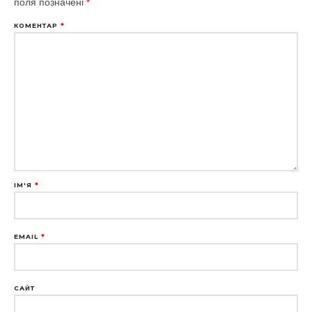
поля позначені
*
КОМЕНТАР
*
ІМ'Я
*
EMAIL
*
САЙТ