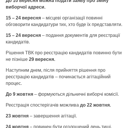
До 10 вересня можна подати заяву про зміну
виборчої адреси.
15 – 24 вересня
– місцеві організації повинні
обговорити кандидатури тих, хто буде їх представляти.
15 – 24 вересня
– подання документів для реєстрації
кандидатів.
Рішення ТВК про реєстрацію кандидатів повинно бути
не пізніше
29 вересня.
Наступним днем, після прийняття рішення про
реєстрацію кандидатів – починається агітаційний
процес.
До 9 жовтня
– формуються дільничні виборчі комісії.
Реєстрація спостерігачів можлива
до 22 жовтня.
23 жовтня
– завершення агітації.
24 жовтня
– повинен бути оголошений день тиші,