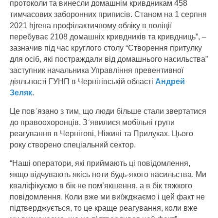
протоколи та винесли домашнім кривдникам 458
тимчасових заборонних приписів. Станом на 1 серпня
2021 hjreна профілактичному обліку в поліції
перебуває 2108 домашніх кривдників та кривдниць”, –
зазначив під час круглого столу “Створення притулку
для осіб, які постраждали від домашнього насильства”
заступник начальника Управління превентивної
діяльності ГУНП в Чернігівській області
Андрей
Зеляк
.
Це пов´язано з тим, що люди більше стали звертатися
до правоохоронців. З´явилися мобільні групи
реагування в Чернігові, Ніжині та Прилуках. Цього
року створено спеціальний сектор.
“Наші оператори, які приймають ці повідомлення,
якщо відчувають якісь ноти будь-якого насильства. Ми
кваліфікуємо в бік не пом’якшення, а в бік тяжкого
повідомлення. Коли вже ми виїжджаємо і цей факт не
підтверджується, то це краще реагування, коли вже