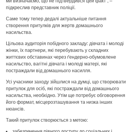
ми визначаємо, що не підтвердився цей факт”, –
підкреслив представник поліції.
Саме тому тепер дедалі актуальніше питання
створення притулків для жертв домашнього
насильства.
Цільова аудиторія побідного закладу: дівчата і молоді
жінки, їх партнери, які перебувають у складних
життєвих обставинах через ґендерно-обумовлене
насильство, вагітні дівчата і молоді матері, які
постраждали від домашнього насилля.
Усі учасники заходу зійшлися на думці, що створювати
притулок для осіб, які постраждали від домашнього
насильства, необхідно. Утім ще потребує обговорення
його формат, місцерозташування та низка інших
нюансів.
Такий притулок створюється з метою:
забезпечення рівного доступу до соціальних і