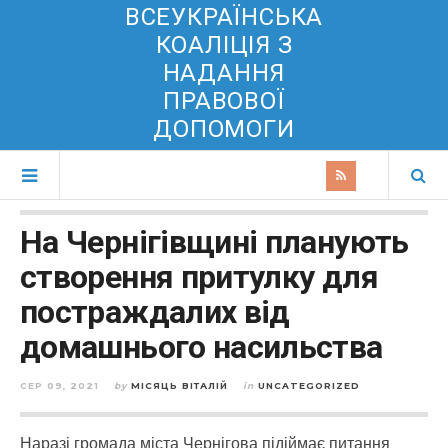
ВСЕУКРАЇНСЬКА
КОАЛІЦІЯ З
НАДАННЯ
ПРАВОВОЇ
ДОПОМОГИ
На Чернігівщині планують
створення притулку для
постраждалих від
домашнього насильства
СЕР 09, 2021
by
МІСЯЦЬ ВІТАЛІЙ
in
UNCATEGORIZED
Наразі громада міста Чернігова підіймає питання