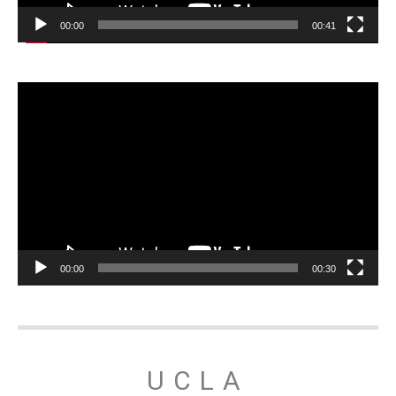
00:00
00:41
Відеопрогравач
00:00
00:30
UCLA