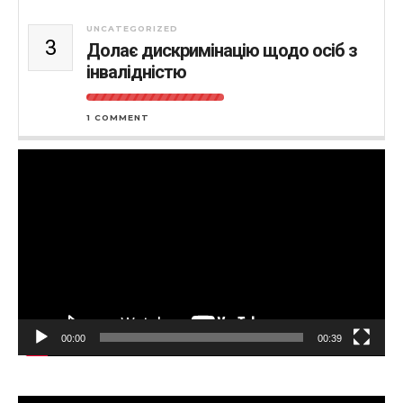
UNCATEGORIZED
3
Долає дискримінацію щодо осіб з
інвалідністю
1 COMMENT
Відеопрогравач
00:00
00:39