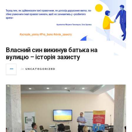
Власний син викинув батька на
вулицю – історія захисту
UNCATEGORIZED
in