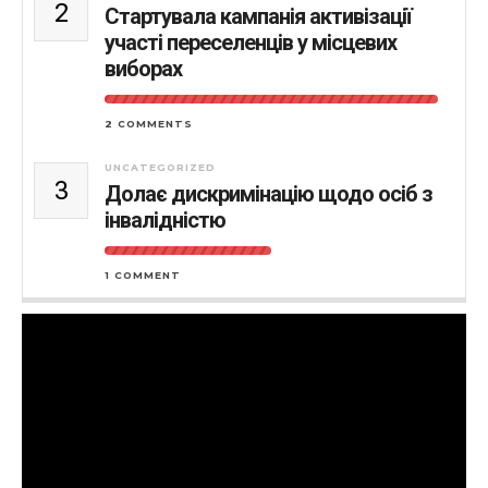
2
Стартувала кампанія активізації
участі переселенців у місцевих
виборах
2 COMMENTS
UNCATEGORIZED
3
Долає дискримінацію щодо осіб з
інвалідністю
1 COMMENT
Відеопрогравач