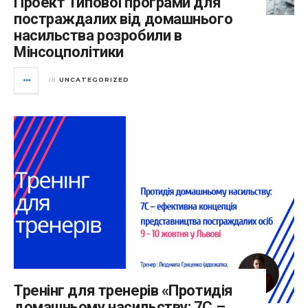
Проект Типової програми для
постраждалих від домашнього
насильства розробили в
Мінсоцполітики
UNCATEGORIZED
in
Тренінг для тренерів «Протидія
домашньому насильству: 7С –