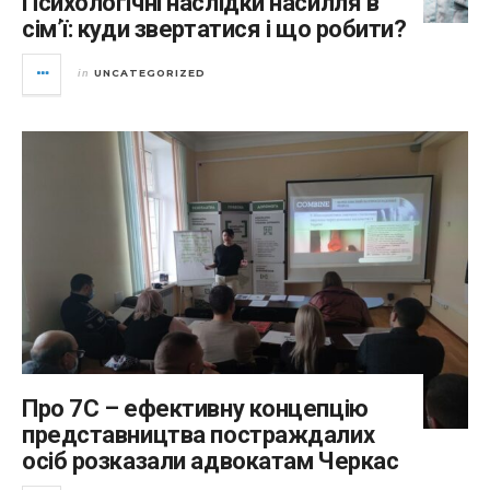
Психологічні наслідки насилля в
сім’ї: куди звертатися і що робити?
UNCATEGORIZED
in
Про 7С – ефективну концепцію
представництва постраждалих
осіб розказали адвокатам Черкас