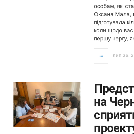
особам, які с
Оксана Мала, 
підготувала кіл
коли щодо вас
першу чергу, я
ЛИП 20, 2
Предст
на Черн
сприят
проекту