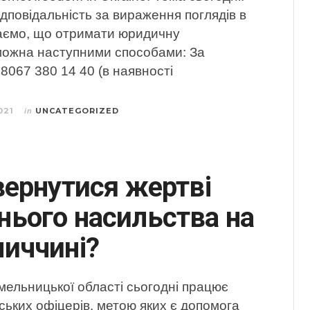
дповідальність за вираження поглядів в
аємо, що отримати юридичну
можна наступними способами: За
8067 380 14 40 (в наявності
021
UNCATEGORIZED
in
вернутися жертві
ього насильства на
иччині?
мельницької області сьогодні працює
ських офіцерів, метою яких є допомога