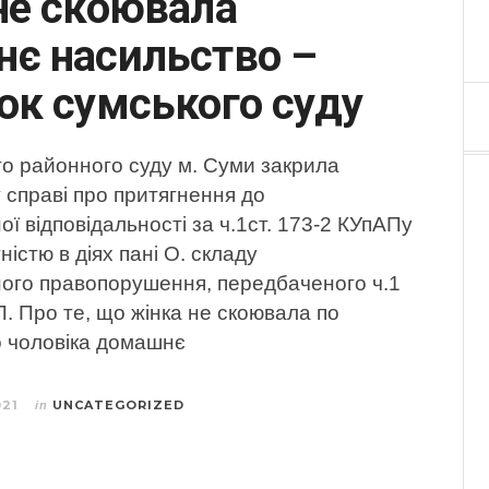
не скоювала
є насильство –
ок сумського суду
го районного суду м. Суми закрила
 справі про притягнення до
ої відповідальності за ч.1ст. 173-2 КУпАПу
тністю в діях пані О. складу
ного правопорушення, передбаченого ч.1
П. Про те, що жінка не скоювала по
 чоловіка домашнє
021
UNCATEGORIZED
in