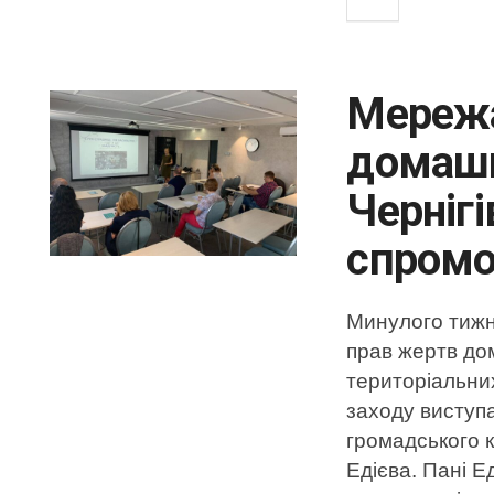
Мережа
домашн
Черніг
спромо
Минулого тижня
прав жертв до
територіальних
заходу виступа
громадського 
Едієва. Пані Е