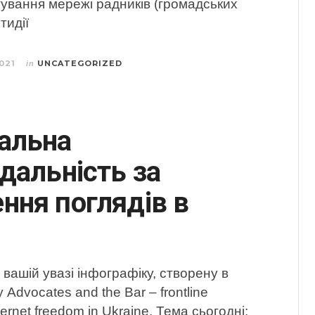
тування мережі радників (громадських
тидії
021
UNCATEGORIZED
in
альна
дальність за
ння поглядів в
і
вашій увазі інфографіку, створену в
 Advocates and the Bar – frontline
ternet freedom in Ukraine. Тема сьогодні: