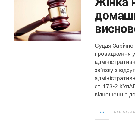
Жінка 
домашн
виснов
Суддя Зарічно
провадження у
адміністративн
зв`язку з відсу
адміністратив
ст. 173-2 КУпА
відношенню до
СЕР 05, 2