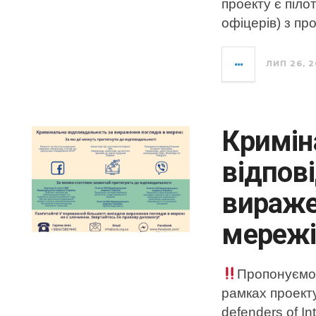
проекту є піло
офіцерів) з про
ЛИП 26, 2
Кримін
відпові
вираже
мереж
Пропонуємо 
рамках проекту
defenders of In