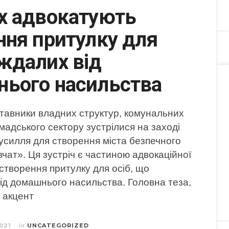
х адвокатують
ння притулку для
ждалих від
ього насильства
тавники владних структур, комунальних
мадського сектору зустрілися на заході
усилля для створення міста безпечного
івчат». Ця зустріч є частиною адвокаційної
створення притулку для осіб, що
ід домашнього насильства. Головна теза,
 акцент
021
UNCATEGORIZED
in