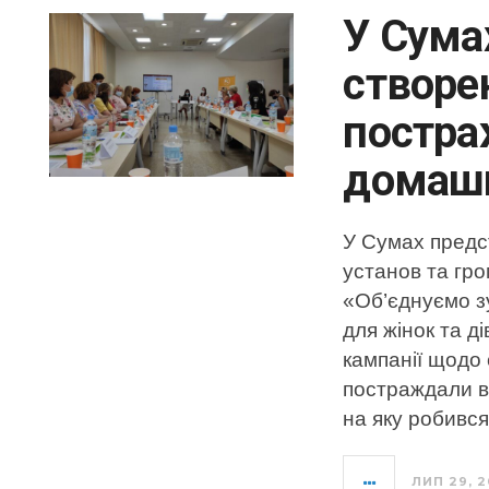
У Сума
створе
постра
домашн
У Сумах предс
установ та гро
«Об’єднуємо з
для жінок та д
кампанії щодо 
постраждали в
на яку робився
ЛИП 29, 2