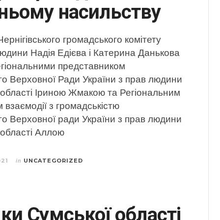
ьому насильству
ернігівського громадського комітету
людини Надія Едієва і Катерина Данькова
регіональними представником
о Верховної Ради України з прав людини
й області Іриною Жмакою та Регіональним
 взаємодії з громадськістю
о Верховної ради України з прав людини
й області Аллою
021
UNCATEGORIZED
in
ки Сумської області