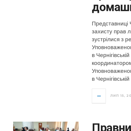
домашн
Представниці Ч
захисту прав 
зустрілися з 
Уповноваженог
в Чернігівські
координатором
Уповноваженог
в Чернігівські
ЛИП 15, 2
Правни