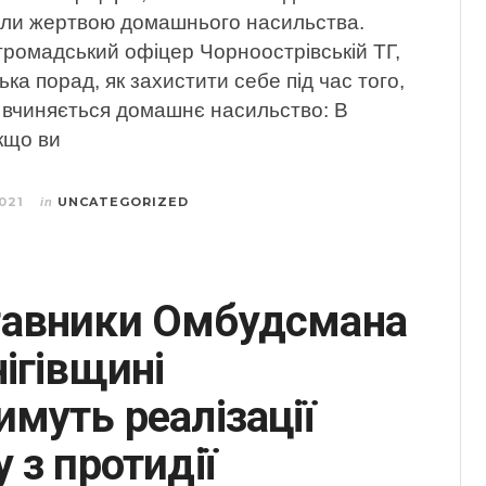
тали жертвою домашнього насильства.
громадський офіцер Чорноострівській ТГ,
ька порад, як захистити себе під час того,
 вчиняється домашнє насильство: В
кщо ви
021
UNCATEGORIZED
in
авники Омбудсмана
ігівщині
имуть реалізації
 з протидії