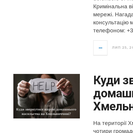
Кримінальна ві
мережі. Нагад
консультацію 
телефоном: +3
ЛИП 25, 2
Куди з
домашн
Хмельн
На території Х
чотири громад